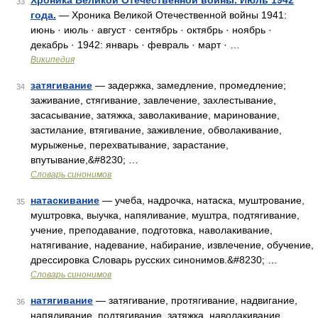
Хроника Великой Отечественной войны. Июль 1942
33
года.
— Хроника Великой Отечественной войны 1941:
июнь · июль · август · сентябрь · октябрь · ноябрь ·
декабрь · 1942: январь · февраль · март · …
Википедия
затягивание
— задержка, замедление, промедление;
34
заживание, стягивание, завлечение, захлестывание,
засасывание, затяжка, заволакивание, маринование,
застилание, втягивание, заживление, обволакивание,
мурыженье, перехватывание, зарастание,
впутывание,&#8230; …
Словарь синонимов
натаскивание
— учеба, надрочка, натаска, муштрование,
35
муштровка, выучка, напяливание, муштра, подтягивание,
учение, преподавание, подготовка, наволакивание,
натягивание, надевание, набирание, извлечение, обучение,
дрессировка Словарь русских синонимов.&#8230; …
Словарь синонимов
натягивание
— затягивание, протягивание, надвигание,
36
напяливание, подтягивание, затяжка, наволакивание,