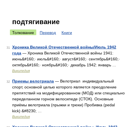
подтягивание
Толкование
Перевод
Книги
Хроника Великой Отечественной войны/Июль 1942
31
года
— Хроника Великой Отечественной войны 1941:
июнь&#160;· июль&#160;· август&#160;· сентябрь&#160;·
октябрь&#160;· ноябрь&#160;· декабрь 1942: январь …
Википедия
Приемы велотриала
— Велотриал индивидуальный
32
спорт, основной целью которого является преодоление
препятствий на модифицированном (МОД) или специально
переделанном горном велосипеде (СТОК). Основные
приёмы велотриала (прыжки и трюки) Пробивка (pedal
kick) &#8230; …
Википедия